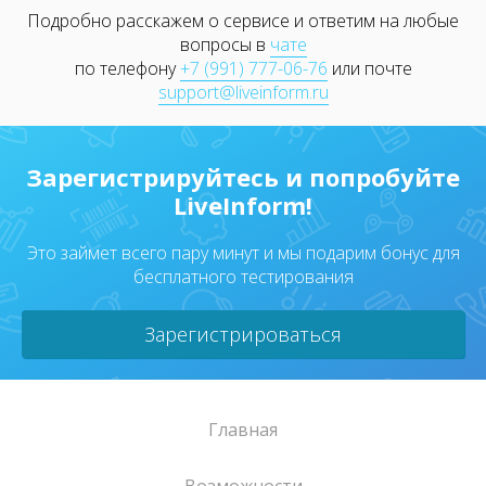
Подробно расскажем о сервисе и ответим на любые
вопросы в
чате
по телефону
+7 (991) 777-06-76
или почте
support@liveinform.ru
Зарегистрируйтесь и попробуйте
LiveInform!
Это займет всего пару минут и мы подарим бонус для
бесплатного тестирования
Зарегистрироваться
Главная