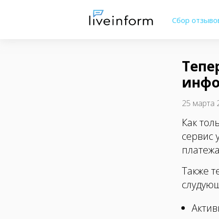
Сбор отзыво
Тепе
инфо
25 марта 2
Как тол
сервис 
платежа
Также т
слудующ
Актив