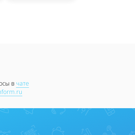
росы в
чате
nform.ru