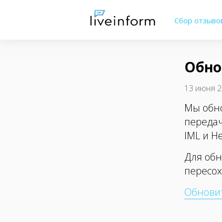
Сбор отзыво
Обно
13 июня 2
Мы обно
передачу
IML и H
Для обн
пересох
Обнови