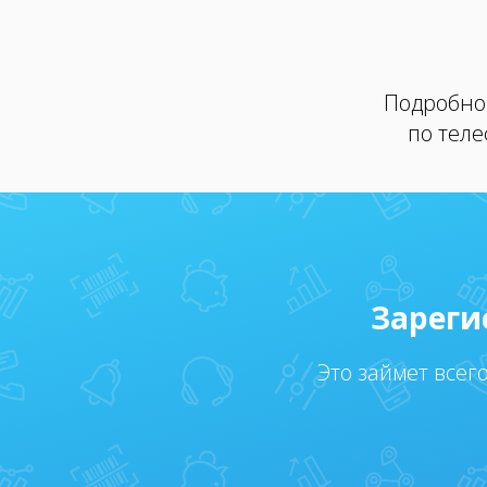
Подробно 
по тел
Зареги
Это займет всег