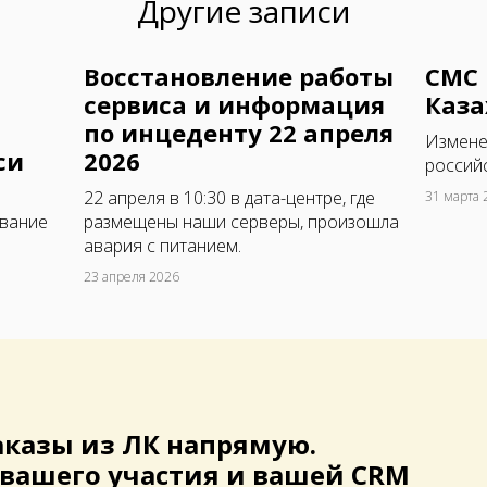
Другие записи
Восстановление работы
СМС 
сервиса и информация
Каза
по инцеденту 22 апреля
Измене
си
2026
российс
22 апреля в 10:30 в дата-центре, где
31 марта 
ование
размещены наши серверы, произошла
авария с питанием.
23 апреля 2026
аказы из ЛК
напрямую.
 вашего участия и вашей CRM