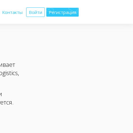
Контакты
Войти
Регистрация
ивает
istics,
и
ется.