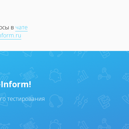
росы в
чате
nform.ru
Inform!
ого тестирования