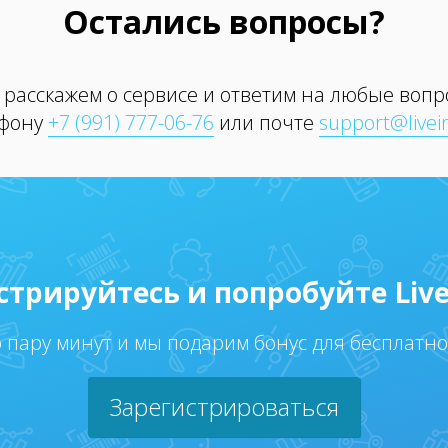
Остались вопросы?
расскажем о сервисе и ответим на любые воп
ефону
+7 (991) 777-06-76
или почте
support@livei
стрируйтесь и попробуйте Live
о пару минут и мы подарим бонус для бесплатн
Зарегистрироваться